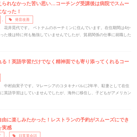
えられなかった苦い思い…コーチング受講後は病院でスムー
になった！
,
発音改善
。 花井晃代です。 ベトナムのホーチミンに住んでいます。在住期間は4か
習った後は特に何も勉強していませんでしたが、貿易関係の仕事に就職した
れる！英語学習だけでなく精神面でも寄り添ってくれるコー
。 中村由実子です。マレーシアのコタキナバルに2年半、駐妻として在住
特に英語学習はしていませんでしたが、海外に移住し、子どもがアメリカン
自由に楽しみたかった！レストランの予約がスムーズにでき
を実感
グ
,
日常英会話