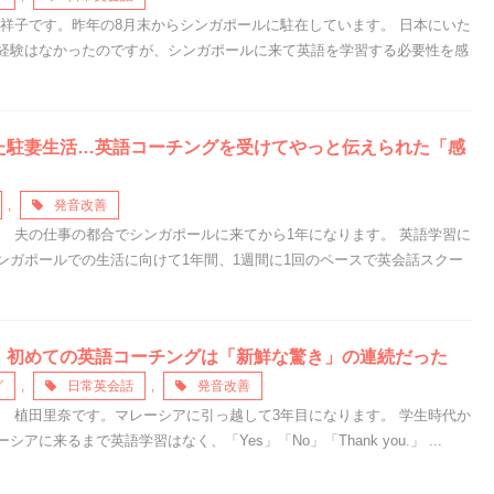
岡祥子です。昨年の8月末からシンガポールに駐在しています。 日本にいた
経験はなかったのですが、シンガポールに来て英語を学習する必要性を感
た駐妻生活…英語コーチングを受けてやっと伝えられた「感
,
発音改善
。 夫の仕事の都合でシンガポールに来てから1年になります。 英語学習に
ンガポールでの生活に向けて1年間、1週間に1回のペースで英会話スクー
！初めての英語コーチングは「新鮮な驚き」の連続だった
グ
,
日常英会話
,
発音改善
。 植田里奈です。マレーシアに引っ越して3年目になります。 学生時代か
に来るまで英語学習はなく、「Yes」「No」「Thank you.」 ...