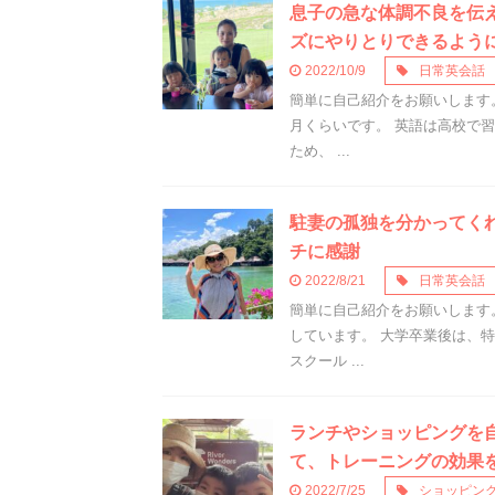
息子の急な体調不良を伝
ズにやりとりできるよう
2022/10/9
日常英会話
簡単に自己紹介をお願いします
月くらいです。 英語は高校で
ため、 ...
駐妻の孤独を分かってく
チに感謝
2022/8/21
日常英会話
簡単に自己紹介をお願いします
しています。 大学卒業後は、
スクール ...
ランチやショッピングを
て、トレーニングの効果
2022/7/25
ショッピン