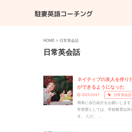
駐妻英語コーチング
HOME
>
日常英会話
日常英会話
ネイティブの友人を作り
ができるようになった
2022/10/17
日常英会話
簡単に自己紹介をお願いします
学習歴としては、学校教育以外
す。 ただ、 ...