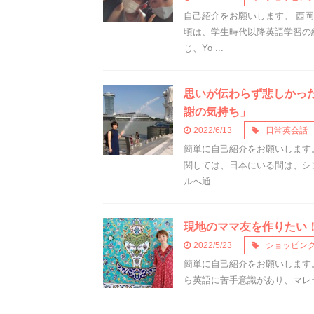
自己紹介をお願いします。 西
頃は、学生時代以降英語学習の
じ、Yo ...
思いが伝わらず悲しかっ
謝の気持ち」
2022/6/13
日常英会話
簡単に自己紹介をお願いします
関しては、日本にいる間は、シ
ルへ通 ...
現地のママ友を作りたい
2022/5/23
ショッピン
簡単に自己紹介をお願いします
ら英語に苦手意識があり、マレーシア