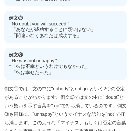
例文②
" No doubt you will succeed."
=「あなたが成功することに疑いはない」
=「間違いなくあなたは成功する」
例文③
" He was not unhappy."
=「彼は不幸というわけでもなかった」
=「彼は幸せだった」
例文①では、文の中に"nobody"とnot go"という2つの否定
があることがわかります。例文②では文の中に" doubt"と
いう疑いを示す言葉を" no"で打ち消しているのです。例文
③も同様に、"unhappy"というマイナスな語句を"not"で打
ち消します。このような「マイナス、もしくは否定の言葉