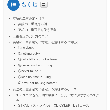
もくじ
英語の二重否定とは？
英語の二重否定の例
英語の二重否定を使う意義
二重否定の訳し方のコツ
英語の二重否定で「肯定」を意味する7の例文
①no doubt
②nothing but〜
③not a little〜／not a few～
④never〜without … ing
⑤never fail to 〜
⑥lose no time in ～ing
⑦It will not be long before〜
英語の二重否定で「否定」を意味するケース
TOEICスコアを短期間で劇的に上げたい方におすすめのスク
ール
STRAIL（ストレイル）TOEIC®️L&R TESTコース