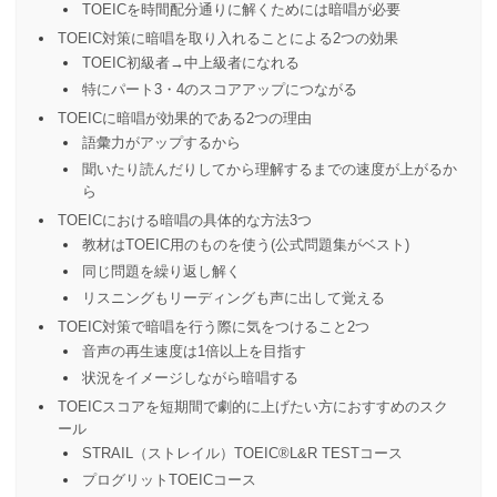
TOEICを時間配分通りに解くためには暗唱が必要
TOEIC対策に暗唱を取り入れることによる2つの効果
TOEIC初級者→中上級者になれる
特にパート3・4のスコアアップにつながる
TOEICに暗唱が効果的である2つの理由
語彙力がアップするから
聞いたり読んだりしてから理解するまでの速度が上がるか
ら
TOEICにおける暗唱の具体的な方法3つ
教材はTOEIC用のものを使う(公式問題集がベスト)
同じ問題を繰り返し解く
リスニングもリーディングも声に出して覚える
TOEIC対策で暗唱を行う際に気をつけること2つ
音声の再生速度は1倍以上を目指す
状況をイメージしながら暗唱する
TOEICスコアを短期間で劇的に上げたい方におすすめのスク
ール
STRAIL（ストレイル）TOEIC®️L&R TESTコース
プログリットTOEICコース