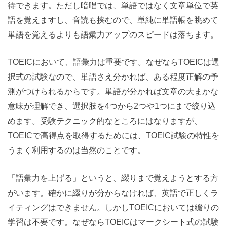
待できます。ただし暗唱では、単語ではなく文章単位で英
語を覚えますし、音読も挟むので、単純に単語帳を眺めて
単語を覚えるよりも語彙力アップのスピードは落ちます。
TOEICにおいて、語彙力は重要です。なぜならTOEICは選
択式の試験なので、単語さえ分かれば、ある程度正解の予
測がつけられるからです。単語が分かれば文章の大まかな
意味が理解でき、選択肢を4つから2つや1つにまで絞り込
めます。受験テクニック的なところにはなりますが、
TOEICで高得点を取得するためには、TOEIC試験の特性を
うまく利用するのは当然のことです。
「語彙力を上げる」というと、綴りまで覚えようとする方
がいます。確かに綴りが分からなければ、英語で正しくラ
イティングはできません。しかしTOEICにおいては綴りの
学習は不要です。なぜならTOEICはマークシート式の試験