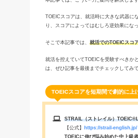
TOEICスコアは、就活時に大きな武器
り、スコアによってはむしろ逆効果になってし
そこで本記事では、
就活でのTOEICスコ
就活を控えていてTOEICを受験すべき
は、ぜひ記事を最後までチェックしてみ
TOEICスコアを短期間で劇的に
STRAIL（ストレイル）TOEIC®️
【公式】
https://strail-english.jp/
TOEICに伸び悩み始めた中上