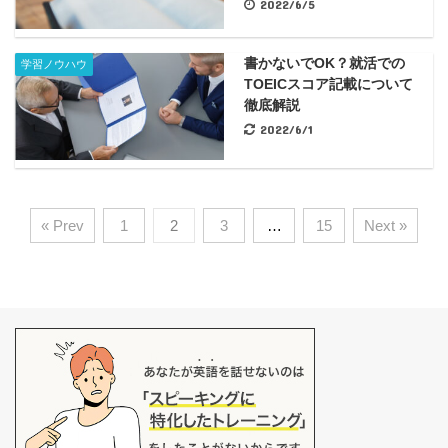
2022/6/5
書かないでOK？就活での
学習ノウハウ
TOEICスコア記載について
徹底解説
2022/6/1
« Prev
1
2
3
…
15
Next »