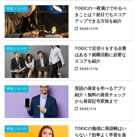
TOEICの一夜漬けでやるべ
学習ノウハウ
きことは？前日でもスコア
アップできる方法を紹介
2022/7/19
TOEICで足切りをする企業
学習ノウハウ
はある？就職活動に必要な
スコアを紹介
2022/7/16
英語の発音を学べるアプリ
学習ノウハウ
紹介！無料の発音チェック
から発音記号変換まで
2022/7/6
TOEICの勉強に単語帳はい
学習ノウハウ
らない？効率よく学習を進